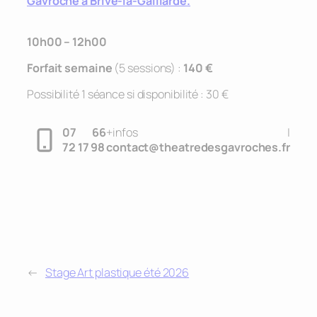
Gavroche à Brive-la-Gaillarde.
10h00 – 12h00
Forfait semaine
(5 sessions)
:
140 €
Possibilité 1 séance si disponibilité : 30 €
07 66
+infos |
72 17 98
contact@theatredesgavroches.fr
←
Stage Art plastique été 2026