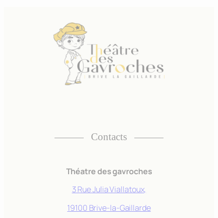
Contacts
Nécessaire
Ces cookies ne
sont pas
Théatre des gavroches
facultatifs. Ils
sont
3 Rue Julia Viallatoux,
nécessaires au
fonctionnement
19100 Brive-la-Gaillarde
du site Web.