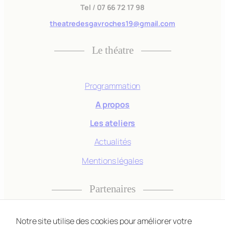
Tel
/
07 66 72 17 98
theatredesgavroches19@gmail.com
Statistiques
Afin que nous
Le théatre
puissions
améliorer la
fonctionnalité
Programmation
et la
structure du
A propos
site Web, en
fonction de la
Les ateliers
façon dont le
Actualités
site Web est
utilisé.
Mentions légales
Partenaires
Experience
Afin que notre
site Web
Notre site utilise des cookies pour améliorer votre
fonctionne