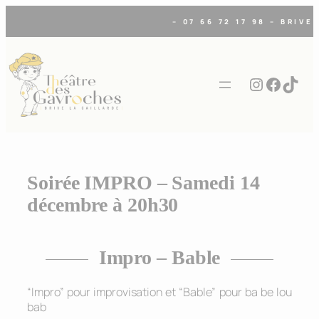
Aller
– 07 66 72 17 98 – BRIVE
au
contenu
Instagra
Faceb
TikT
Soirée IMPRO – Samedi 14
décembre à 20h30
Impro – Bable
“Impro” pour improvisation et “Bable” pour ba be lou
bab