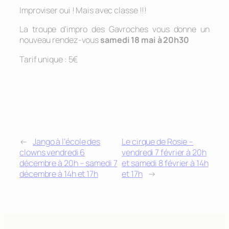
Improviser oui ! Mais avec classe !!!
La troupe d’impro des Gavroches vous donne un
nouveau rendez-vous
samedi 18 mai à 20h30
Tarif unique : 5€
←
Jango à l’école des
Le cirque de Rosie –
clowns vendredi 6
vendredi 7 février à 20h
décembre à 20h – samedi 7
et samedi 8 février à 14h
décembre à 14h et 17h
et 17h
→