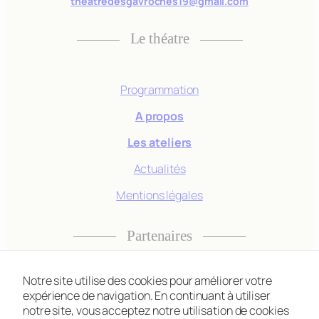
theatredesgavroches19@gmail.com
Le théatre
Programmation
A propos
Les ateliers
Actualités
Nécessaire
Mentions légales
Ces cookies ne
sont pas
Partenaires
facultatifs. Ils
sont
nécessaires au
Notre site utilise des cookies pour améliorer votre
fonctionnement
expérience de navigation. En continuant à utiliser
du site Web.
notre site, vous acceptez notre utilisation de cookies