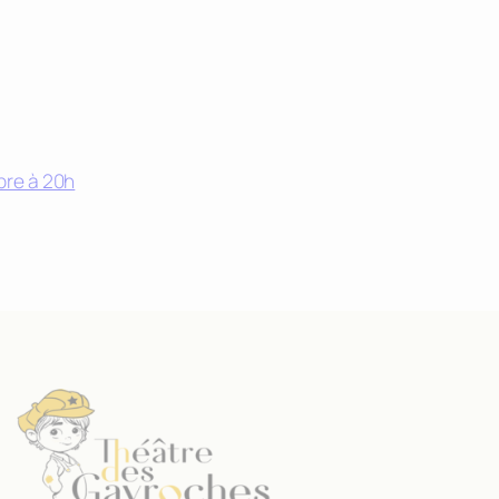
structure du
site Web, en
fonction de la
façon dont le
site Web est
utilisé.
bre à 20h
Experience
Afin que notre
site Web
fonctionne
aussi bien que
possible lors
de votre visite.
Si vous refusez
ces cookies,
certaines
fonctionnalités