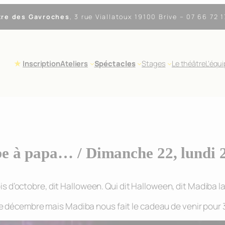
tre des Gavroches
,
3 rue Viallatoux 19100 Brive
– 07 66 72 1
Inscription
Ateliers
Spéctacles
Stages
Le théâtre
L’équ
rbe à papa… / Dimanche 22, lundi 
is d’octobre, dit Halloween. Qui dit Halloween, dit Madiba la
décembre mais Madiba nous fait le cadeau de venir pour 3