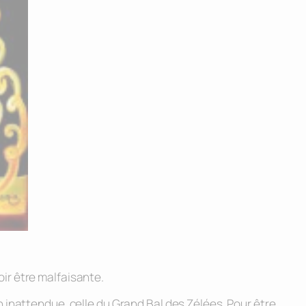
oir être malfaisante.
on inattendue, celle du Grand Bal des Zélées. Pour être