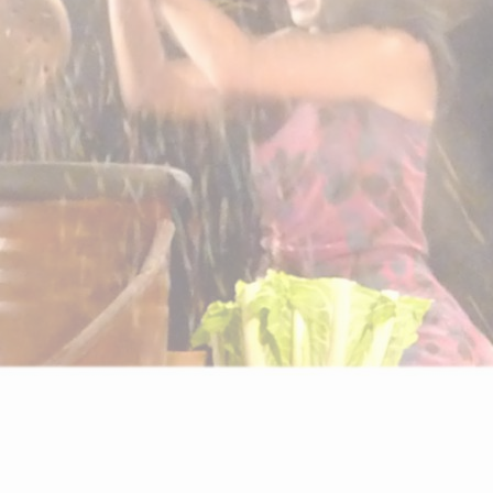
Nécessaire
Ces cookies ne
sont pas
facultatifs. Ils
sont
nécessaires au
fonctionnement
du site Web.
Statistiques
Afin que nous
puissions
améliorer la
fonctionnalité
et la