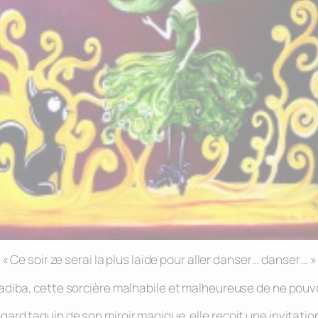
« Ce soir ze serai la plus laide pour aller danser… danser… »
Madiba, cette sorcière malhabile et malheureuse de ne pouv
egard taquin de son miroir magique, elle reçoit une invitati