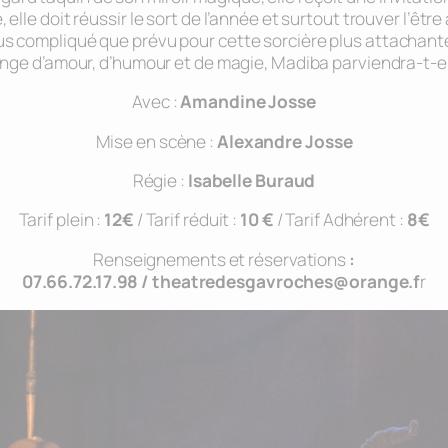
, elle doit réussir le sort de l’année et surtout trouver l’êt
lus compliqué que prévu pour cette sorcière plus attachan
ge d’amour, d’humour et de magie, Madiba parviendra-t-ell
Avec :
Amandine Josse
Mise en scène :
Alexandre Josse
Régie :
Isabelle Buraud
Tarif plein :
12€
/ Tarif réduit :
10 €
/ Tarif Adhérent :
8€
Renseignements et réservations
:
07.66.72.17.98 / theatredesgavroches@orange.f
r