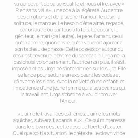
va au-devant de sa sensualité et nous offre, avec «
Rien sans Mâle» , une ode à la légèreté. Au centre
des émotions et de la scène : l’amour, le désir, la
solitude, le manque. Le besoin d’être aimé, regardé,
par un autre ou par tous à la fois. Le copain, le
géniteur, le mari (de l’autre), le père, l’amant, celui
qu’on admire, qu’on envie, qu’on voudrait ajouter à
son tableau de chasse. Cette obsession autour du
désir est devenue le thème du spectacle. Urga ne l’a
pas choisi volontairement, l’autrice non plus, il s’est
imposé à elles. Urga ne s’interdit rien sur le sujet. Elle
se lance pour séduire en explosant les codes et
réinvente les siens. Avec la naïveté d’une enfant, et
l’impatience d’une jeune femme qui a ses ovaires qui
la travaillent, Urga s’obstine à vouloir trouver
l’Amour.
« J’aime le travail des extrêmes. J’aime les mots
aguicher, subversif, scandaleux… Ce qui m’intéresse
dans le clown c’est cette absolue liberté d’exister.
Quel que soit la situation, le prétexte, le clown vit ce