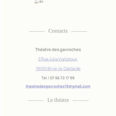
Afin que nous
puissions
améliorer la
fonctionnalité
et la
structure du
Contacts
site Web, en
fonction de la
façon dont le
Théatre des gavroches
site Web est
utilisé.
3 Rue Julia Viallatoux,
19100 Brive-la-Gaillarde
Experience
Tel
/
07 66 72 17 98
Afin que notre
theatredesgavroches19@gmail.com
site Web
fonctionne
Le théatre
aussi bien que
possible lors
de votre visite.