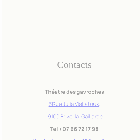
Contacts
Théatre des gavroches
3 Rue Julia Viallatoux,
19100 Brive-la-Gaillarde
Tel
/
07 66 72 17 98