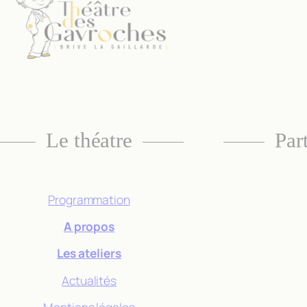
fonctionnalité
et la
structure du
site Web, en
fonction de la
façon dont le
site Web est
utilisé.
Le théatre
Par
Experience
Afin que notre
site Web
Programmation
fonctionne
aussi bien que
A propos
possible lors
Les ateliers
de votre visite.
Si vous refusez
Actualités
ces cookies,
certaines