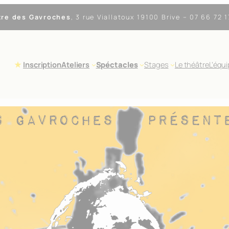
tre des Gavroches
,
3 rue Viallatoux 19100 Brive
– 07 66 72 1
Inscription
Ateliers
Spéctacles
Stages
Le théâtre
L’équ