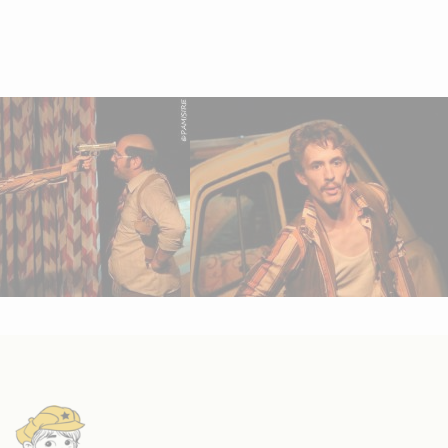
Nécessaire
Ces cookies ne
sont pas
facultatifs. Ils
sont
nécessaires au
fonctionnement
du site Web.
Statistiques
Afin que nous
puissions
améliorer la