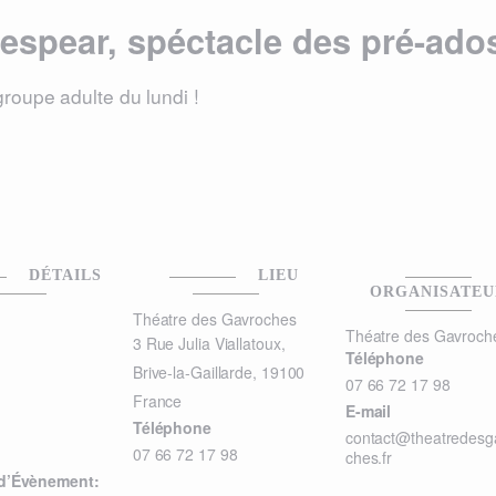
kespear, spéctacle des pré-ado
groupe adulte du lundi !
DÉTAILS
LIEU
ORGANISATEU
Théatre des Gavroches
Théatre des Gavroch
3 Rue Julia Viallatoux,
Téléphone
Brive-la-Gaillarde
,
19100
07 66 72 17 98
France
E-mail
Téléphone
contact@theatredesg
07 66 72 17 98
ches.fr
 d’Évènement: