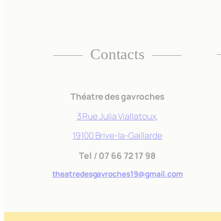
Contacts
Théatre des gavroches
3 Rue Julia Viallatoux,
19100 Brive-la-Gaillarde
Tel
/
07 66 72 17 98
theatredesgavroches19@gmail.com