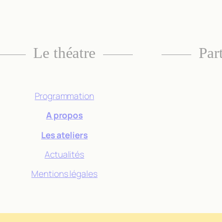
structure du
site Web, en
fonction de la
façon dont le
site Web est
Le théatre
Par
utilisé.
Experience
Programmation
Afin que notre
A propos
site Web
fonctionne
Les ateliers
aussi bien que
possible lors
Actualités
de votre visite.
Si vous refusez
Mentions légales
ces cookies,
certaines
fonctionnalités
disparaîtront