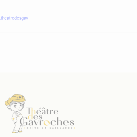
w.theatredesgav
Nécessaire
Ces cookies ne
sont pas
facultatifs. Ils
sont
nécessaires au
fonctionnement
du site Web.
Statistiques
Afin que nous
puissions
améliorer la
fonctionnalité
et la