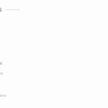
s
R
es
avro