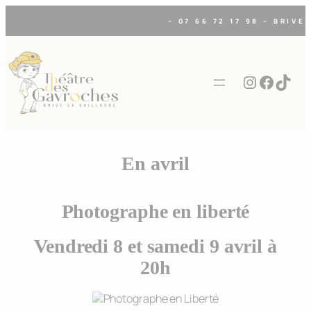
– 07 66 72 17 98 – BRIVE
Instagra
Faceb
TikT
En avril
Photographe en liberté
Vendredi 8 et samedi 9 avril à
20h