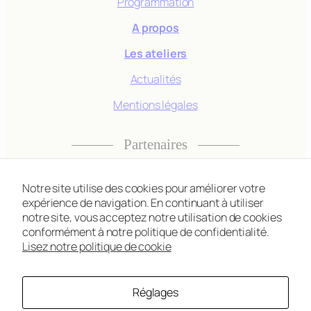
Programmation
A propos
Experience
Les ateliers
Afin que notre
Actualités
site Web
fonctionne
Mentions légales
aussi bien que
possible lors
de votre visite.
Partenaires
Si vous
refusez ces
cookies,
Notre site utilise des cookies pour améliorer votre
certaines
expérience de navigation. En continuant à utiliser
fonctionnalités
notre site, vous acceptez notre utilisation de cookies
Instagram
Facebook
TikTok
conformément à notre politique de confidentialité.
disparaîtront
Lisez notre politique de cookie
du site Web.
Réglages
Marketing
@2026
Théatre des Gavroches