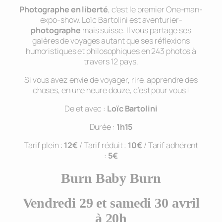
Photographe en liberté
, c’est le premier One-man-
expo-show. Loïc Bartolini est aventurier-
photographe
mais suisse. Il vous partage ses
galères de voyages autant que ses réflexions
humoristiques et philosophiques en 243 photos à
travers 12 pays.
Si vous avez envie de voyager, rire, apprendre des
choses, en une heure douze, c’est pour vous !
De et avec :
Loïc Bartolini
Durée :
1h15
Tarif plein :
12€
/ Tarif réduit :
10€
/ Tarif adhérent
:
5€
Burn Baby Burn
Vendredi 29 et samedi 30 avril
à 20h