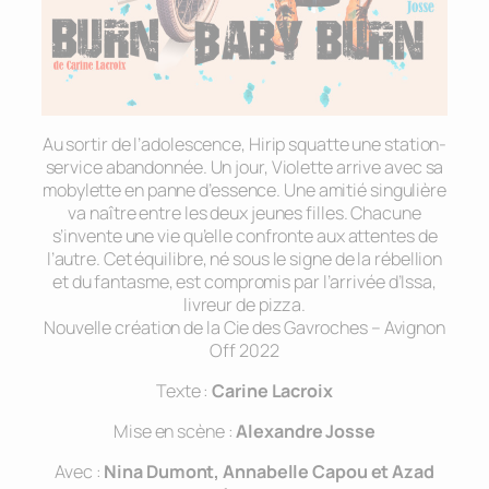
Au sortir de l’adolescence, Hirip squatte une station-
service abandonnée. Un jour, Violette arrive avec sa
mobylette en panne d’essence. Une amitié singulière
va naître entre les deux jeunes filles. Chacune
s’invente une vie qu’elle confronte aux attentes de
l’autre. Cet équilibre, né sous le signe de la rébellion
et du fantasme, est compromis par l’arrivée d’Issa,
livreur de pizza.
Nouvelle création de la Cie des Gavroches – Avignon
Off 2022
Texte :
Carine Lacroix
Mise en scène :
Alexandre Josse
Avec :
Nina Dumont, Annabelle Capou et Azad