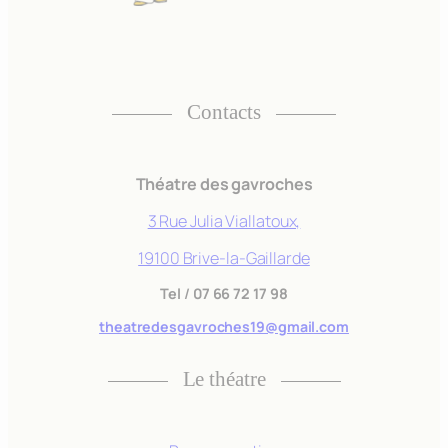
Ces cookies ne
sont pas
facultatifs. Ils
sont
nécessaires au
Contacts
fonctionnement
du site Web.
Théatre des gavroches
Statistiques
3 Rue Julia Viallatoux,
Afin que nous
puissions
19100 Brive-la-Gaillarde
améliorer la
fonctionnalité
Tel
/
07 66 72 17 98
et la
theatredesgavroches19@gmail.com
structure du
site Web, en
Le théatre
fonction de la
façon dont le
site Web est
utilisé.