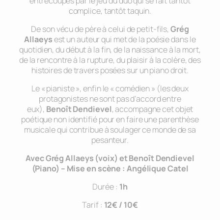
entrecoupés par le jeu du duo qui se fait tantôt
complice, tantôt taquin.
De son vécu de père à celui de petit-fils,
Grég
Allaeys
est un auteur qui met de la poésie dans le
quotidien, du début à la fin, de la naissance à la mort,
de la rencontre à la rupture, du plaisir à la colère, des
histoires de travers posées sur un piano droit.
Le « pianiste », enfin le « comédien » (les deux
protagonistes ne sont pas d’accord entre
eux),
Benoît Dendievel
, accompagne cet objet
poétique non identifié pour en faire une parenthèse
musicale qui contribue à soulager ce monde de sa
pesanteur.
Avec Grég Allaeys (voix) et Benoît Dendievel
(Pian
o) – Mise en scène : Angélique Catel
Durée :
1h
Tarif :
12€ / 10€