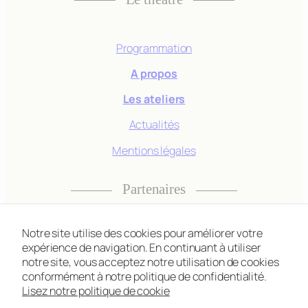
Statistiques
Afin que nous
puissions
Programmation
améliorer la
fonctionnalité
A propos
et la
Les ateliers
structure du
site Web, en
Actualités
fonction de la
façon dont le
Mentions légales
site Web est
utilisé.
Partenaires
Experience
Notre site utilise des cookies pour améliorer votre
Afin que notre
expérience de navigation. En continuant à utiliser
site Web
notre site, vous acceptez notre utilisation de cookies
fonctionne
Instagram
Facebook
TikTok
conformément à notre politique de confidentialité.
aussi bien que
Lisez notre politique de cookie
possible lors