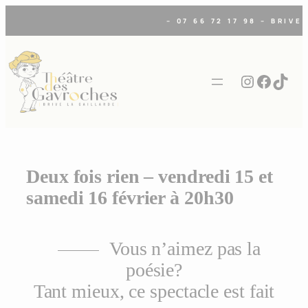
Aller
– 07 66 72 17 98 – BRIVE
au
contenu
Instagra
Faceb
TikT
Deux fois rien – vendredi 15 et
samedi 16 février à 20h30
Vous n’aimez pas la
poésie?
Tant mieux, ce spectacle est fait