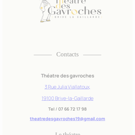
Contacts
Nécessaire
Théatre des gavroches
Ces cookies ne
sont pas
3 Rue Julia Viallatoux,
facultatifs. Ils
19100 Brive-la-Gaillarde
sont
nécessaires au
Tel
/
07 66 72 17 98
fonctionnement
du site Web.
theatredesgavroches19@gmail.com
Le théatre