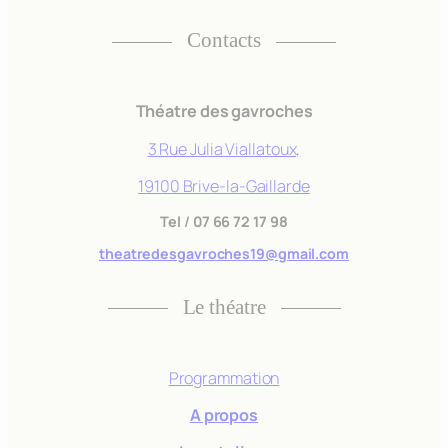
Contacts
Théatre des gavroches
3 Rue Julia Viallatoux,
19100 Brive-la-Gaillarde
Tel
/
07 66 72 17 98
theatredesgavroches19@gmail.com
Le théatre
Programmation
A propos