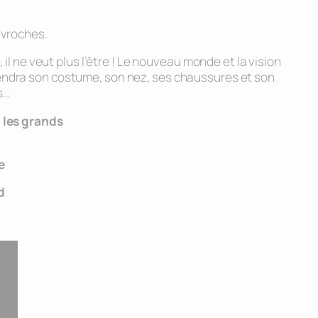
avroches.
 il ne veut plus l’être ! Le nouveau monde et la vision
 rendra son costume, son nez, ses chaussures et son
s…
 les grands
e
d