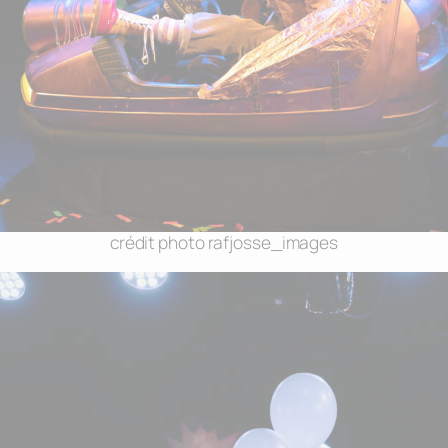
Nécessaire
Ces cookies ne
sont pas
crédit photo rafjosse_images
facultatifs. Ils
sont
nécessaires au
fonctionnement
du site Web.
Statistiques
Afin que nous