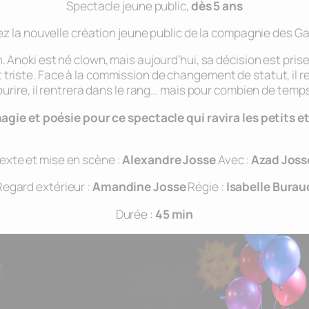
Spectacle jeune public,
dès 5 ans
z la nouvelle création jeune public de la compagnie des G
n. Anoki est né clown, mais aujourd’hui, sa décision est prise,
nt triste. Face à la commission de changement de statut, il
ourire, il rentrera dans le rang… mais pour combien de temp
gie et poésie pour ce spectacle qui ravira les petits et
exte et mise en scène :
Alexandre Josse
Avec :
Azad Joss
Regard extérieur :
Amandine Josse
Régie :
Isabelle Burau
Durée :
45 min