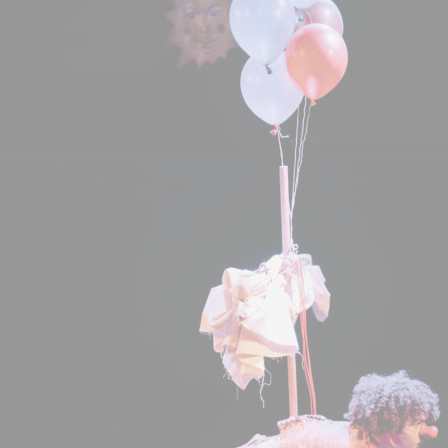
puissions
améliorer la
fonctionnalité
et la
structure du
site Web, en
fonction de la
façon dont le
site Web est
utilisé.
Experience
Afin que notre
site Web
fonctionne
aussi bien que
possible lors
de votre visite.