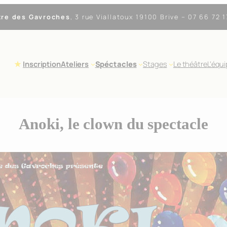
tre des Gavroches
,
3 rue Viallatoux 19100 Brive
– 07 66 72 1
Inscription
Ateliers
Spéctacles
Stages
Le théâtre
L’équ
Anoki, le clown du spectacle